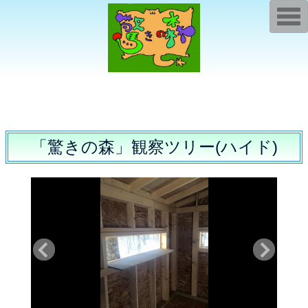
T
o
g
g
l
e
n
a
v
i
g
a
t
「驚きの森」観察ツリー(ハイド)
i
o
n