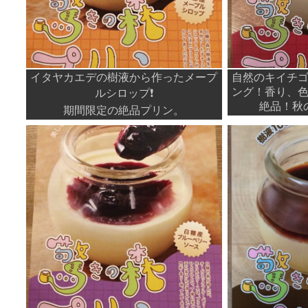
イタヤカエデの樹液から作ったメープ
自然のキイチ
ング！香り、
ルシロップ❗️
絶品！秋
期間限定の絶品プリン。